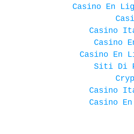
Casino En Li
Cas
Casino It
Casino E
Casino En L
Siti Di 
Cry
Casino It
Casino En