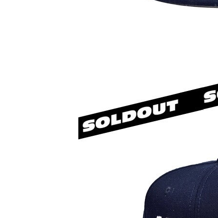
Casino
Casinos N
Non Gams
Non Gams
UK Gambling Si
Casinos N
Non Gams
Casino En
Non Gamst
Non Gam
Casinos N
Best Onli
Casino Sites 
Casinos N
Casino
Non Gamst