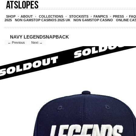
SHOP
·
ABOUT
·
COLLECTIONS
·
STOCKISTS
·
FANPICS
·
PRESS
·
FAQ
2025
NON GAMSTOP CASINOS 2025 UK
NON GAMSTOP CASINO
ONLINE CA
NAVY LEGENDSNAPBACK
← Previous
Next →