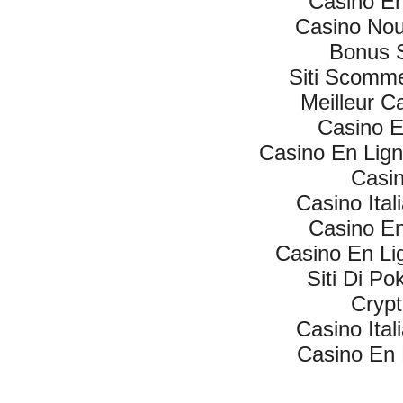
Casino En
Casino Nou
Bonus 
Siti Scomm
Meilleur C
Casino E
Casino En Lign
Casin
Casino Ita
Casino En
Casino En Li
Siti Di P
Crypt
Casino Ita
Casino En 